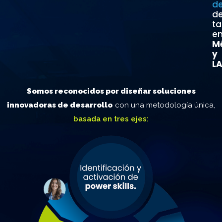
de
de
ta
e
M
y
L
Somos reconocidos por diseñar soluciones
innovadoras de desarrollo
con una metodología única,
basada en tres ejes: