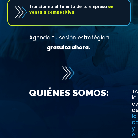
Transforma el talento de tu empresa
en
ventaja competitiva
Agenda tu sesión estratégica
gratuita ahora.
QUIÉNES SOMOS:
Ta
la
ev
d
la
ca
y
el