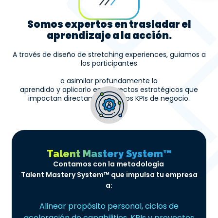
Somos expertos en trasladar el
aprendizaje a la acción.
A través de diseño de stretching experiences, guiamos a
los participantes
a asimilar profundamente lo
aprendido y aplicarlo en proyectos estratégicos que
impactan directamente en los KPIs de negocio.
Talent Mastery System™
Contamos con la metodología
Talent Mastery System™ que impulsa tu empresa
a:
Cerra
Alinear propósito personal, ciclos de
d
je
aceleración de capabilities, KPIs y proyectos