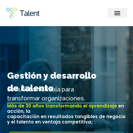
Gestión y desarrollo
de talento
es nuestra fórmula para
transformar organizaciones.
Más de 30 años transformando el aprendizaje
en
acción, la
capacitación en resultados tangibles de negocio
y el talento en ventaja competitiva.